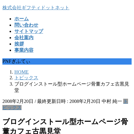
コ
ナ
株式会社ギフティドットネット
ン
ビ
ホーム
テ
ゲ
問い合わせ
ン
ー
サイトマップ
ツ
シ
会社案内
へ
ョ
挨拶
ス
ン
事業内容
キ
に
ッ
移
PNFぎふてぃ
プ
動
HOME
トピックス
ブログインストール型ホームページ骨董カフェ古黒見
堂
2008年2月20日
/ 最終更新日時 :
2008年2月20日
中村 純一
ト
ピックス
ブログインストール型ホームページ骨
董カフェ古黒見堂