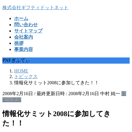
コ
ナ
株式会社ギフティドットネット
ン
ビ
ホーム
テ
ゲ
問い合わせ
ン
ー
サイトマップ
ツ
シ
会社案内
へ
ョ
挨拶
ス
ン
事業内容
キ
に
ッ
移
PNFぎふてぃ
プ
動
HOME
トピックス
情報化サミット2008に参加してきた！！
2008年2月16日
/ 最終更新日時 :
2008年2月16日
中村 純一
ト
ピックス
情報化サミット2008に参加してき
た！！