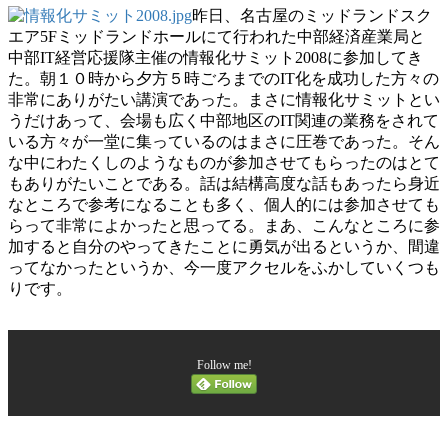
昨日、名古屋のミッドランドスク
エア5Fミッドランドホールにて行われた中部経済産業局と
中部IT経営応援隊主催の情報化サミット2008に参加してき
た。朝１０時から夕方５時ごろまでのIT化を成功した方々の
非常にありがたい講演であった。まさに情報化サミットとい
うだけあって、会場も広く中部地区のIT関連の業務をされて
いる方々が一堂に集っているのはまさに圧巻であった。そん
な中にわたくしのようなものが参加させてもらったのはとて
もありがたいことである。話は結構高度な話もあったら身近
なところで参考になることも多く、個人的には参加させても
らって非常によかったと思ってる。まあ、こんなところに参
加すると自分のやってきたことに勇気が出るというか、間違
ってなかったというか、今一度アクセルをふかしていくつも
りです。
Follow me!